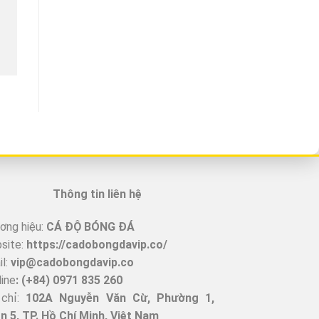
Thông tin liên hệ
ơng hiệu:
CÁ ĐỘ BÓNG ĐÁ
site:
https://cadobongdavip.co/
il:
vip@cadobongdavip.co
line
: (+84) 0971 835 260
 chỉ:
102A Nguyễn Văn Cừ, Phường 1,
n 5, TP. Hồ Chí Minh, Việt Nam