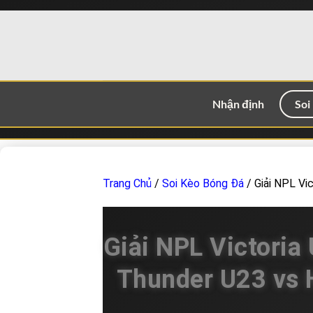
Chuyển
đến
nội
dung
Nhận định
Soi
Trang Chủ
/
Soi Kèo Bóng Đá
/
Giải NPL Vi
Giải NPL Victoria
Thunder U23 vs 