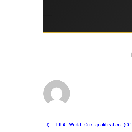
FIFA World Cup qualification (C