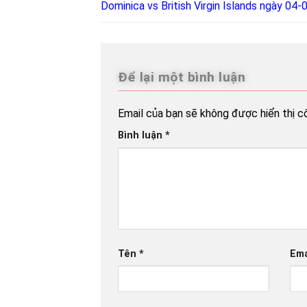
Dominica vs British Virgin Islands ngày 04
Để lại một bình luận
Email của bạn sẽ không được hiển thị cô
Bình luận
*
Tên
*
Ema