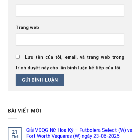
Trang web
Lưu tên của tôi, email, và trang web trong
trình duyệt này cho lần bình luận kế tiếp của tôi.
BÀI VIẾT MỚI
Giải VĐQG Nữ Hoa Kỳ – Futbolera Select (W) vs
21
Fort Worth Vaqueras (W) ngày 23-06-2025
Th6