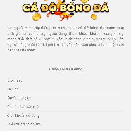
Chúng tôi cung cấp thông tin xoay quanh
cá độ bóng đá
nhằm mục
đích
giải trí và hỗ trợ người dùng tham khảo
. Mọi nội dung không
mang tính chất cổ vũ hay khuyến khích hành vi cá cược trái pháp luật.
Người dùng
phải từ 18 tuổi trở lên
và hoàn toàn
chịu trách nhiệm với
hành vi của mình
.
Chính sách sử dụng
Giới thiệu
Liên hệ
Quyền riêng tư
Chính sách bảo mật
Điều khoản sử dụng
Miễn trừ trách nhiệm