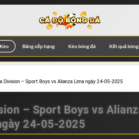
 Kèo
Bảng xếp hạng
Kèo bóng đá
Kết quả bóng
a Division – Sport Boys vs Alianza Lima ngày 24-05-2025
sion – Sport Boys vs Alian
ngày 24-05-2025