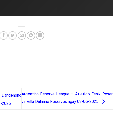
Argentina Reserve League – Atletico Fenix Rese
– Dandenong
vs Villa Dalmine Reserves ngày 08-05-2025
5-2025