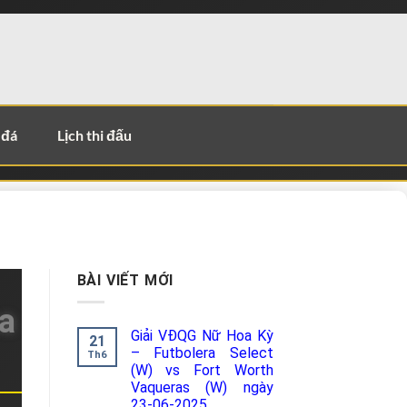
 đá
Lịch thi đấu
BÀI VIẾT MỚI
za
Giải VĐQG Nữ Hoa Kỳ
21
– Futbolera Select
Th6
(W) vs Fort Worth
Vaqueras (W) ngày
23-06-2025