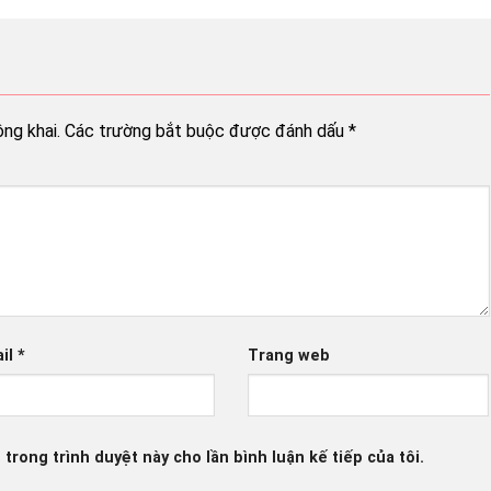
ng khai.
Các trường bắt buộc được đánh dấu
*
il
*
Trang web
 trong trình duyệt này cho lần bình luận kế tiếp của tôi.