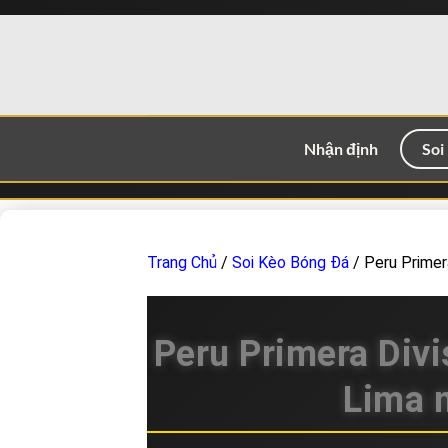
Chuyển
đến
nội
dung
Nhận định
Soi
Trang Chủ
/
Soi Kèo Bóng Đá
/
Peru Primer
Peru Primera Divi
Lima 