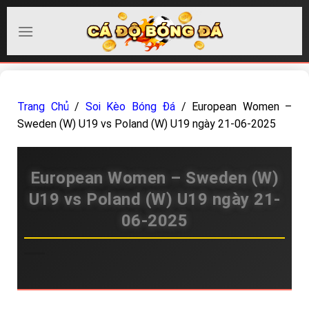
Chuyển
đến
nội
dung
Trang Chủ
/
Soi Kèo Bóng Đá
/
European Women –
Sweden (W) U19 vs Poland (W) U19 ngày 21-06-2025
European Women – Sweden (W)
U19 vs Poland (W) U19 ngày 21-
06-2025