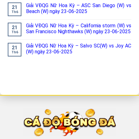
Giải VĐQG Nữ Hoa Kỳ – ASC San Diego (W) vs
21
Beach (W) ngày 23-06-2025
Th6
Giải VĐQG Nữ Hoa Kỳ – California storm (W) vs
21
San Francisco Nighthawks (W) ngày 23-06-2025
Th6
Giải VĐQG Nữ Hoa Kỳ – Salvo SC(W) vs Joy AC
21
(W) ngày 23-06-2025
Th6