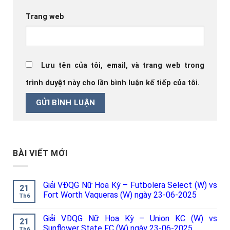
Trang web
Lưu tên của tôi, email, và trang web trong
trình duyệt này cho lần bình luận kế tiếp của tôi.
BÀI VIẾT MỚI
Giải VĐQG Nữ Hoa Kỳ – Futbolera Select (W) vs
21
Fort Worth Vaqueras (W) ngày 23-06-2025
Th6
Giải VĐQG Nữ Hoa Kỳ – Union KC (W) vs
21
Sunflower State FC (W) ngày 23-06-2025
Th6