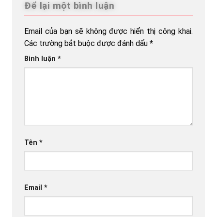
Để lại một bình luận
Email của bạn sẽ không được hiển thị công khai.
Các trường bắt buộc được đánh dấu
*
Bình luận
*
Tên
*
Email
*