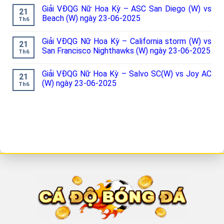
Giải VĐQG Nữ Hoa Kỳ – ASC San Diego (W) vs
21
Beach (W) ngày 23-06-2025
Th6
Giải VĐQG Nữ Hoa Kỳ – California storm (W) vs
21
San Francisco Nighthawks (W) ngày 23-06-2025
Th6
Giải VĐQG Nữ Hoa Kỳ – Salvo SC(W) vs Joy AC
21
(W) ngày 23-06-2025
Th6