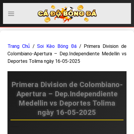
Chuyển
đến
nội
dung
Trang Chủ
/
Soi Kèo Bóng Đá
/
Primera Division de
Colombiano-Apertura – Dep.Independiente Medellin vs
Deportes Tolima ngày 16-05-2025
Primera Division de Colombiano-
Apertura – Dep.Independiente
Medellin vs Deportes Tolima
ngày 16-05-2025