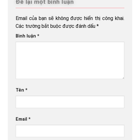
Để lại một bình luận
Email của bạn sẽ không được hiển thị công khai.
Các trường bắt buộc được đánh dấu
*
Bình luận
*
Tên
*
Email
*