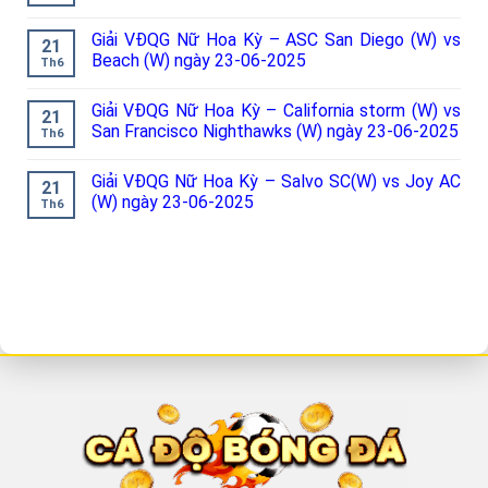
Giải VĐQG Nữ Hoa Kỳ – ASC San Diego (W) vs
21
Beach (W) ngày 23-06-2025
Th6
Giải VĐQG Nữ Hoa Kỳ – California storm (W) vs
21
San Francisco Nighthawks (W) ngày 23-06-2025
Th6
Giải VĐQG Nữ Hoa Kỳ – Salvo SC(W) vs Joy AC
21
(W) ngày 23-06-2025
Th6