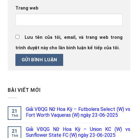
Trang web
Lưu tên của tôi, email, và trang web trong
trình duyệt này cho lần bình luận kế tiếp của tôi.
BÀI VIẾT MỚI
Giải VĐQG Nữ Hoa Kỳ – Futbolera Select (W) vs
21
Fort Worth Vaqueras (W) ngày 23-06-2025
Th6
Giải VĐQG Nữ Hoa Kỳ – Union KC (W) vs
21
Sunflower State FC (W) ngày 23-06-2025
Th6