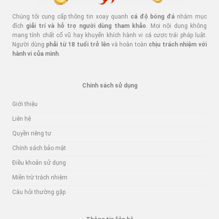
Chúng tôi cung cấp thông tin xoay quanh
cá độ bóng đá
nhằm mục
đích
giải trí và hỗ trợ người dùng tham khảo
. Mọi nội dung không
mang tính chất cổ vũ hay khuyến khích hành vi cá cược trái pháp luật.
Người dùng
phải từ 18 tuổi trở lên
và hoàn toàn
chịu trách nhiệm với
hành vi của mình
.
Chính sách sử dụng
Giới thiệu
Liên hệ
Quyền riêng tư
Chính sách bảo mật
Điều khoản sử dụng
Miễn trừ trách nhiệm
Câu hỏi thường gặp