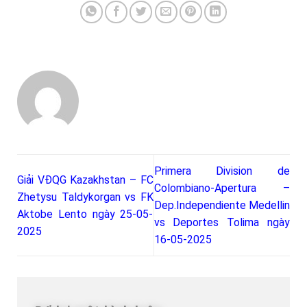
Primera Division de
Giải VĐQG Kazakhstan – FC
Colombiano-Apertura –
Zhetysu Taldykorgan vs FK
Dep.Independiente Medellin
Aktobe Lento ngày 25-05-
vs Deportes Tolima ngày
2025
16-05-2025