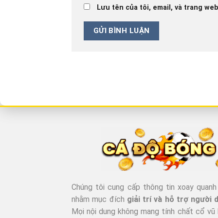
Lưu tên của tôi, email, và trang web
Chúng tôi cung cấp thông tin xoay quan
nhằm mục đích
giải trí và hỗ trợ người
Mọi nội dung không mang tính chất cổ vũ 