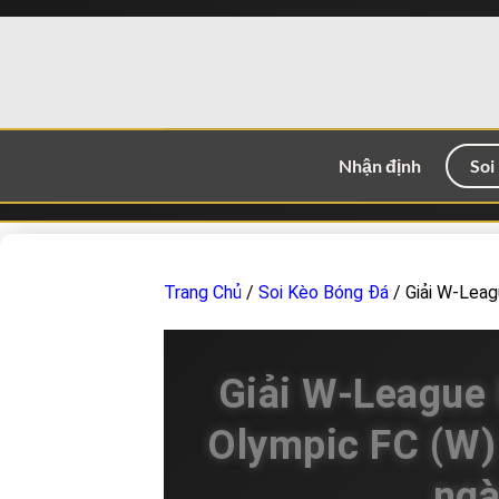
Chuyển
đến
nội
dung
Nhận định
Soi
Trang Chủ
/
Soi Kèo Bóng Đá
/
Giải W-Leag
Giải W-League 
Olympic FC (W) 
ngà