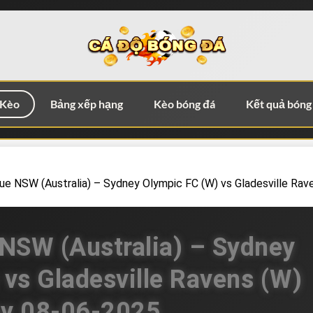
 Kèo
Bảng xếp hạng
Kèo bóng đá
Kết quả bóng
ue NSW (Australia) – Sydney Olympic FC (W) vs Gladesville Ra
NSW (Australia) – Sydney
vs Gladesville Ravens (W)
y 08-06-2025