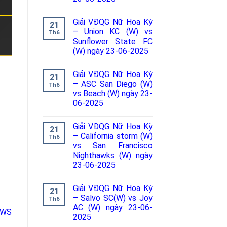
Giải VĐQG Nữ Hoa Kỳ
21
– Union KC (W) vs
Th6
Sunflower State FC
(W) ngày 23-06-2025
Giải VĐQG Nữ Hoa Kỳ
21
– ASC San Diego (W)
Th6
vs Beach (W) ngày 23-
06-2025
Giải VĐQG Nữ Hoa Kỳ
21
– California storm (W)
Th6
vs San Francisco
Nighthawks (W) ngày
23-06-2025
Giải VĐQG Nữ Hoa Kỳ
21
– Salvo SC(W) vs Joy
Th6
AC (W) ngày 23-06-
s WS
2025