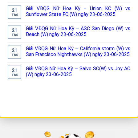
Giải VĐQG Nữ Hoa Kỳ – Union KC (W) vs
21
Sunflower State FC (W) ngày 23-06-2025
Th6
Giải VĐQG Nữ Hoa Kỳ – ASC San Diego (W) vs
21
Beach (W) ngày 23-06-2025
Th6
Giải VĐQG Nữ Hoa Kỳ – California storm (W) vs
21
San Francisco Nighthawks (W) ngày 23-06-2025
Th6
Giải VĐQG Nữ Hoa Kỳ – Salvo SC(W) vs Joy AC
21
(W) ngày 23-06-2025
Th6