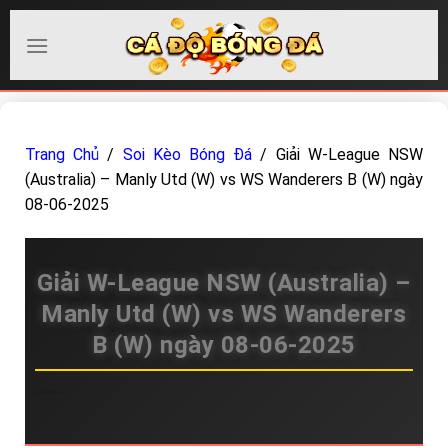
Chuyển
đến
nội
dung
Trang Chủ
/
Soi Kèo Bóng Đá
/
Giải W-League NSW
(Australia) – Manly Utd (W) vs WS Wanderers B (W) ngày
08-06-2025
Giải W-League NSW (Australia) –
Manly Utd (W) vs WS Wanderers
B (W) ngày 08-06-2025