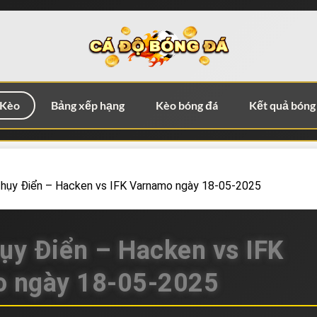
 Kèo
Bảng xếp hạng
Kèo bóng đá
Kết quả bóng
Thụy Điển – Hacken vs IFK Varnamo ngày 18-05-2025
ụy Điển – Hacken vs IFK
 ngày 18-05-2025