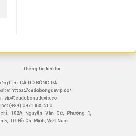
Thông tin liên hệ
ơng hiệu:
CÁ ĐỘ BÓNG ĐÁ
site:
https://cadobongdavip.co/
il:
vip@cadobongdavip.co
line
: (+84) 0971 835 260
 chỉ:
102A Nguyễn Văn Cừ, Phường 1,
n 5, TP. Hồ Chí Minh, Việt Nam