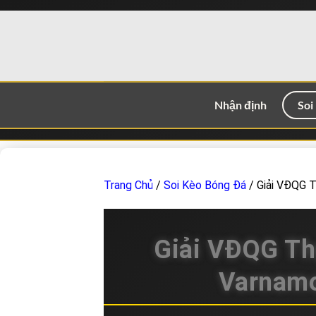
Chuyển
đến
nội
dung
Nhận định
Soi
Trang Chủ
/
Soi Kèo Bóng Đá
/
Giải VĐQG 
Giải VĐQG Th
Varnamo