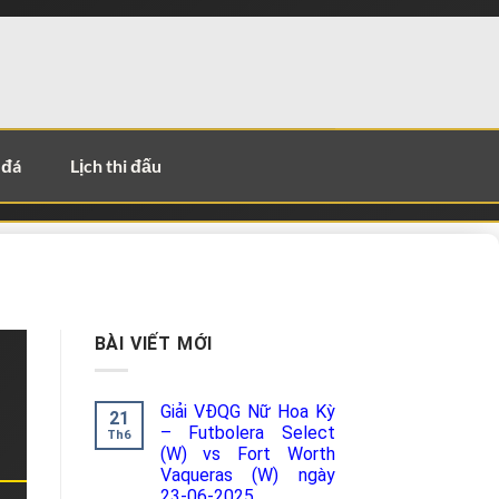
 đá
Lịch thi đấu
BÀI VIẾT MỚI
Giải VĐQG Nữ Hoa Kỳ
21
– Futbolera Select
Th6
(W) vs Fort Worth
Vaqueras (W) ngày
23-06-2025