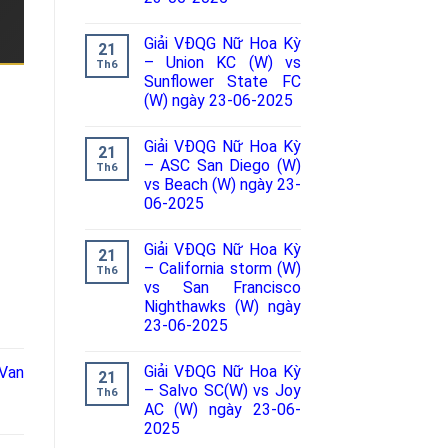
Giải VĐQG Nữ Hoa Kỳ
21
– Union KC (W) vs
Th6
Sunflower State FC
(W) ngày 23-06-2025
Giải VĐQG Nữ Hoa Kỳ
21
– ASC San Diego (W)
Th6
vs Beach (W) ngày 23-
06-2025
Giải VĐQG Nữ Hoa Kỳ
21
– California storm (W)
Th6
vs San Francisco
Nighthawks (W) ngày
23-06-2025
Giải VĐQG Nữ Hoa Kỳ
Van
21
– Salvo SC(W) vs Joy
Th6
AC (W) ngày 23-06-
2025