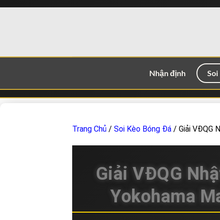
Chuyển
đến
nội
dung
Nhận định
Soi
Trang Chủ
/
Soi Kèo Bóng Đá
/
Giải VĐQG N
Giải VĐQG Nhật
Yokohama Ma