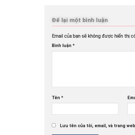
Để lại một bình luận
Email của bạn sẽ không được hiển thị cô
Bình luận
*
Tên
*
Ema
Lưu tên của tôi, email, và trang web