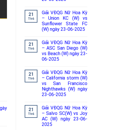
Giải VĐQG Nữ Hoa Kỳ
21
– Union KC (W) vs
Th6
Sunflower State FC
(W) ngày 23-06-2025
Giải VĐQG Nữ Hoa Kỳ
21
– ASC San Diego (W)
Th6
vs Beach (W) ngày 23-
06-2025
Giải VĐQG Nữ Hoa Kỳ
21
– California storm (W)
Th6
vs San Francisco
Nighthawks (W) ngày
23-06-2025
Giải VĐQG Nữ Hoa Kỳ
gày
21
– Salvo SC(W) vs Joy
Th6
AC (W) ngày 23-06-
2025