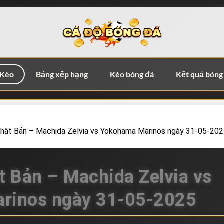
 Kèo
Bảng xếp hạng
Kèo bóng đá
Kết quả bóng
hật Bản – Machida Zelvia vs Yokohama Marinos ngày 31-05-20
 Bản – Machida Zelvia vs
rinos ngày 31-05-2025