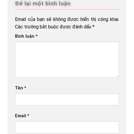
Để lại một bình luận
Email của bạn sẽ không được hiển thị công khai.
Các trường bắt buộc được đánh dấu
*
Bình luận
*
Tên
*
Email
*