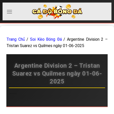
Chuyển
đến
nội
dung
Trang Chủ
/
Soi Kèo Bóng Đá
/
Argentine Division 2 –
Tristan Suarez vs Quilmes ngày 01-06-2025
Argentine Division 2 – Tristan
Suarez vs Quilmes ngày 01-06-
2025