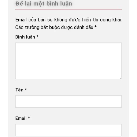
Để lại một bình luận
Email của bạn sẽ không được hiển thị công khai.
Các trường bắt buộc được đánh dấu
*
Bình luận
*
Tên
*
Email
*