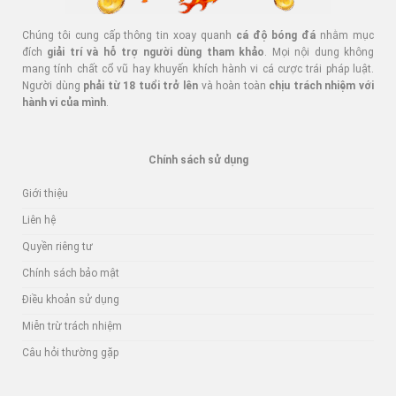
Chúng tôi cung cấp thông tin xoay quanh
cá độ bóng đá
nhằm mục
đích
giải trí và hỗ trợ người dùng tham khảo
. Mọi nội dung không
mang tính chất cổ vũ hay khuyến khích hành vi cá cược trái pháp luật.
Người dùng
phải từ 18 tuổi trở lên
và hoàn toàn
chịu trách nhiệm với
hành vi của mình
.
Chính sách sử dụng
Giới thiệu
Liên hệ
Quyền riêng tư
Chính sách bảo mật
Điều khoản sử dụng
Miễn trừ trách nhiệm
Câu hỏi thường gặp