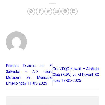
Primera Division de El
Giải VĐQG Kuwait – Al-Arabi
Salvador – A.D. Isidro
Club (KUW) vs Al Kuwait SC
Metapan vs Municipal
ngày 12-05-2025
Limeno ngày 11-05-2025