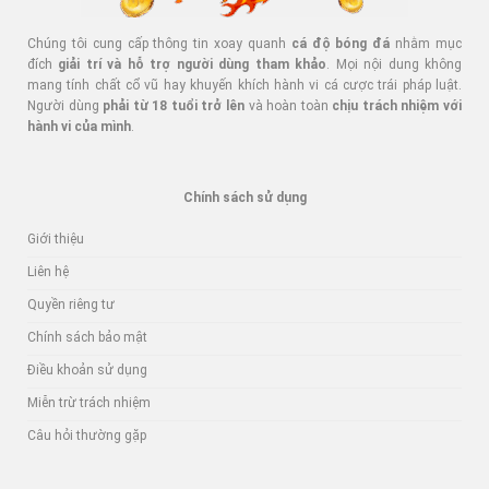
Chúng tôi cung cấp thông tin xoay quanh
cá độ bóng đá
nhằm mục
đích
giải trí và hỗ trợ người dùng tham khảo
. Mọi nội dung không
mang tính chất cổ vũ hay khuyến khích hành vi cá cược trái pháp luật.
Người dùng
phải từ 18 tuổi trở lên
và hoàn toàn
chịu trách nhiệm với
hành vi của mình
.
Chính sách sử dụng
Giới thiệu
Liên hệ
Quyền riêng tư
Chính sách bảo mật
Điều khoản sử dụng
Miễn trừ trách nhiệm
Câu hỏi thường gặp