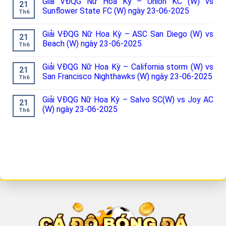
Giải VĐQG Nữ Hoa Kỳ – Union KC (W) vs
21
Sunflower State FC (W) ngày 23-06-2025
Th6
Giải VĐQG Nữ Hoa Kỳ – ASC San Diego (W) vs
21
Beach (W) ngày 23-06-2025
Th6
Giải VĐQG Nữ Hoa Kỳ – California storm (W) vs
21
San Francisco Nighthawks (W) ngày 23-06-2025
Th6
Giải VĐQG Nữ Hoa Kỳ – Salvo SC(W) vs Joy AC
21
(W) ngày 23-06-2025
Th6