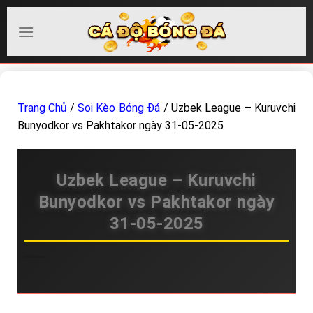
Chuyển
đến
nội
dung
Trang Chủ
/
Soi Kèo Bóng Đá
/
Uzbek League – Kuruvchi
Bunyodkor vs Pakhtakor ngày 31-05-2025
Uzbek League – Kuruvchi
Bunyodkor vs Pakhtakor ngày
31-05-2025