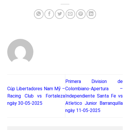
Primera Division de
Cúp Libertadores Nam Mỹ –
Colombiano-Apertura –
Racing Club vs Fortaleza
Independiente Santa Fe vs
ngày 30-05-2025
Atletico Junior Barranquilla
ngày 11-05-2025