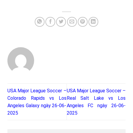
USA Major League Soccer –
USA Major League Soccer –
Colorado Rapids vs Los
Real Salt Lake vs Los
Angeles Galaxy ngày 26-06-
Angeles FC ngày 26-06-
2025
2025