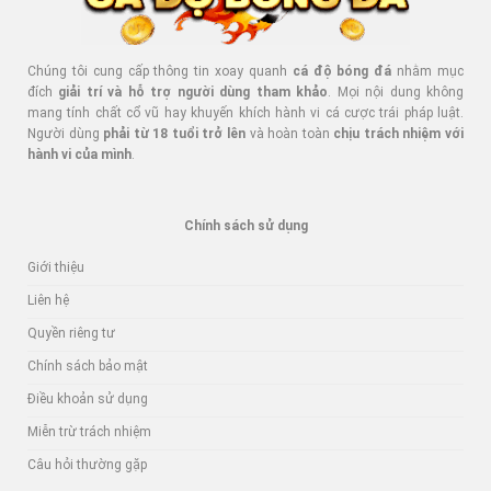
Chúng tôi cung cấp thông tin xoay quanh
cá độ bóng đá
nhằm mục
đích
giải trí và hỗ trợ người dùng tham khảo
. Mọi nội dung không
mang tính chất cổ vũ hay khuyến khích hành vi cá cược trái pháp luật.
Người dùng
phải từ 18 tuổi trở lên
và hoàn toàn
chịu trách nhiệm với
hành vi của mình
.
Chính sách sử dụng
Giới thiệu
Liên hệ
Quyền riêng tư
Chính sách bảo mật
Điều khoản sử dụng
Miễn trừ trách nhiệm
Câu hỏi thường gặp