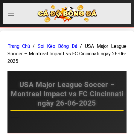
Chuyển
đến
nội
dung
Trang Chủ
/
Soi Kèo Bóng Đá
/
USA Major League
Soccer – Montreal Impact vs FC Cincinnati ngày 26-06-
2025
USA Major League Soccer –
Montreal Impact vs FC Cincinnati
ngày 26-06-2025