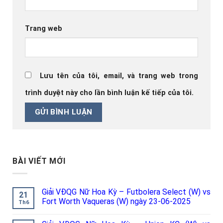
Trang web
Lưu tên của tôi, email, và trang web trong
trình duyệt này cho lần bình luận kế tiếp của tôi.
BÀI VIẾT MỚI
Giải VĐQG Nữ Hoa Kỳ – Futbolera Select (W) vs
21
Fort Worth Vaqueras (W) ngày 23-06-2025
Th6