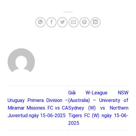
Giải W-League NSW
Uruguay Primera Division –
(Australia) – University of
Miramar Misiones FC vs CA
Sydney (W) vs Northern
Juventud ngày 15-06-2025
Tigers FC (W) ngày 15-06-
2025