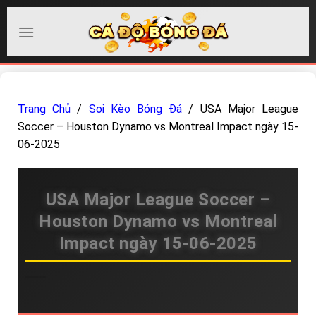
Chuyển
đến
nội
dung
Trang Chủ
/
Soi Kèo Bóng Đá
/
USA Major League
Soccer – Houston Dynamo vs Montreal Impact ngày 15-
06-2025
USA Major League Soccer –
Houston Dynamo vs Montreal
Impact ngày 15-06-2025