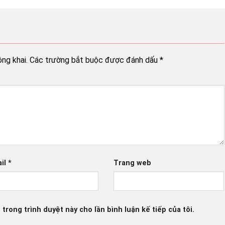
ng khai.
Các trường bắt buộc được đánh dấu
*
il
*
Trang web
 trong trình duyệt này cho lần bình luận kế tiếp của tôi.