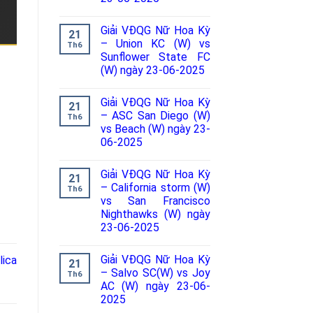
Giải VĐQG Nữ Hoa Kỳ
21
– Union KC (W) vs
Th6
Sunflower State FC
(W) ngày 23-06-2025
Giải VĐQG Nữ Hoa Kỳ
21
– ASC San Diego (W)
Th6
vs Beach (W) ngày 23-
06-2025
Giải VĐQG Nữ Hoa Kỳ
21
– California storm (W)
Th6
vs San Francisco
Nighthawks (W) ngày
23-06-2025
Giải VĐQG Nữ Hoa Kỳ
lica
21
– Salvo SC(W) vs Joy
Th6
AC (W) ngày 23-06-
2025