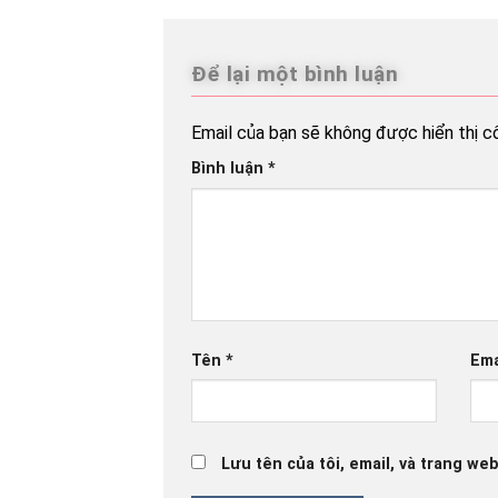
Để lại một bình luận
Email của bạn sẽ không được hiển thị cô
Bình luận
*
Tên
*
Ema
Lưu tên của tôi, email, và trang web