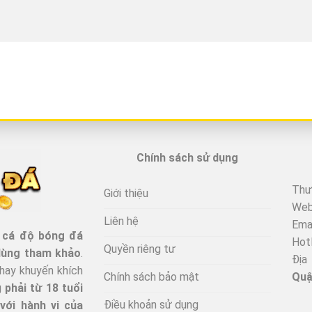
Chính sách sử dụng
Thư
Giới thiệu
Web
Liên hệ
Ema
h
cá độ bóng đá
Hot
Quyền riêng tư
 dùng tham khảo
.
Địa
hay khuyến khích
Chính sách bảo mật
Quậ
g
phải từ 18 tuổi
Điều khoản sử dụng
với hành vi của