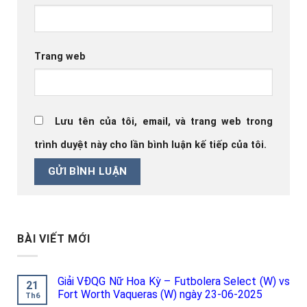
Trang web
Lưu tên của tôi, email, và trang web trong
trình duyệt này cho lần bình luận kế tiếp của tôi.
BÀI VIẾT MỚI
Giải VĐQG Nữ Hoa Kỳ – Futbolera Select (W) vs
21
Fort Worth Vaqueras (W) ngày 23-06-2025
Th6