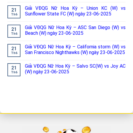
Giải VĐQG Nữ Hoa Kỳ – Union KC (W) vs
21
Sunflower State FC (W) ngày 23-06-2025
Th6
Giải VĐQG Nữ Hoa Kỳ – ASC San Diego (W) vs
21
Beach (W) ngày 23-06-2025
Th6
Giải VĐQG Nữ Hoa Kỳ – California storm (W) vs
21
San Francisco Nighthawks (W) ngày 23-06-2025
Th6
Giải VĐQG Nữ Hoa Kỳ – Salvo SC(W) vs Joy AC
21
(W) ngày 23-06-2025
Th6