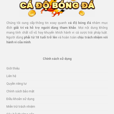
Chúng tôi cung cấp thông tin xoay quanh
cá độ bóng đá
nhằm mục
đích
giải trí và hỗ trợ người dùng tham khảo
. Mọi nội dung không
mang tính chất cổ vũ hay khuyến khích hành vi cá cược trái pháp luật.
Người dùng
phải từ 18 tuổi trở lên
và hoàn toàn
chịu trách nhiệm với
hành vi của mình
.
Chính sách sử dụng
Giới thiệu
Liên hệ
Quyền riêng tư
Chính sách bảo mật
Điều khoản sử dụng
Miễn trừ trách nhiệm