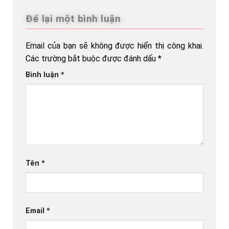
Để lại một bình luận
Email của bạn sẽ không được hiển thị công khai.
Các trường bắt buộc được đánh dấu
*
Bình luận
*
Tên
*
Email
*