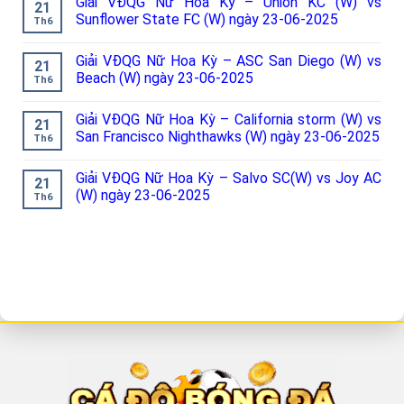
Giải VĐQG Nữ Hoa Kỳ – Union KC (W) vs
21
Sunflower State FC (W) ngày 23-06-2025
Th6
Giải VĐQG Nữ Hoa Kỳ – ASC San Diego (W) vs
21
Beach (W) ngày 23-06-2025
Th6
Giải VĐQG Nữ Hoa Kỳ – California storm (W) vs
21
San Francisco Nighthawks (W) ngày 23-06-2025
Th6
Giải VĐQG Nữ Hoa Kỳ – Salvo SC(W) vs Joy AC
21
(W) ngày 23-06-2025
Th6