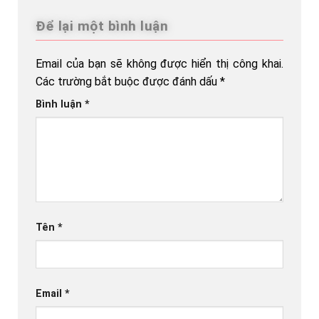
Để lại một bình luận
Email của bạn sẽ không được hiển thị công khai.
Các trường bắt buộc được đánh dấu
*
Bình luận
*
Tên
*
Email
*