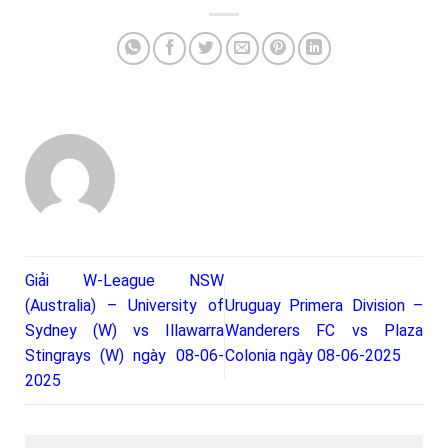
Giải W-League NSW
(Australia) – University of
Uruguay Primera Division –
Sydney (W) vs Illawarra
Wanderers FC vs Plaza
Stingrays (W) ngày 08-06-
Colonia ngày 08-06-2025
2025