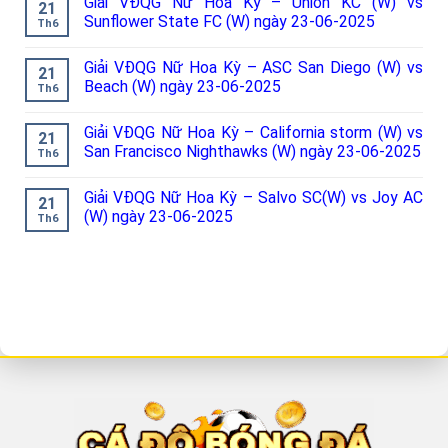
Giải VĐQG Nữ Hoa Kỳ – Union KC (W) vs
21
Sunflower State FC (W) ngày 23-06-2025
Th6
Giải VĐQG Nữ Hoa Kỳ – ASC San Diego (W) vs
21
Beach (W) ngày 23-06-2025
Th6
Giải VĐQG Nữ Hoa Kỳ – California storm (W) vs
21
San Francisco Nighthawks (W) ngày 23-06-2025
Th6
Giải VĐQG Nữ Hoa Kỳ – Salvo SC(W) vs Joy AC
21
(W) ngày 23-06-2025
Th6