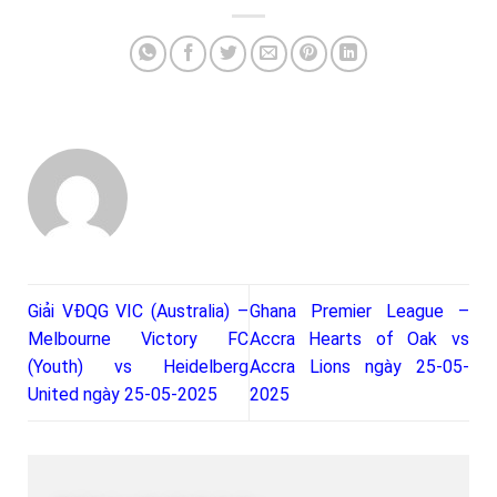
Giải VĐQG VIC (Australia) –
Ghana Premier League –
Melbourne Victory FC
Accra Hearts of Oak vs
(Youth) vs Heidelberg
Accra Lions ngày 25-05-
United ngày 25-05-2025
2025