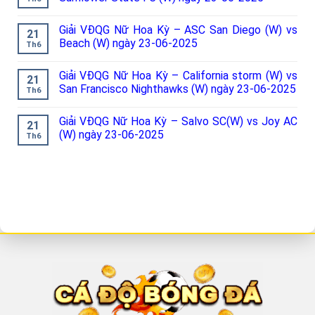
Giải VĐQG Nữ Hoa Kỳ – ASC San Diego (W) vs
21
Beach (W) ngày 23-06-2025
Th6
Giải VĐQG Nữ Hoa Kỳ – California storm (W) vs
21
San Francisco Nighthawks (W) ngày 23-06-2025
Th6
Giải VĐQG Nữ Hoa Kỳ – Salvo SC(W) vs Joy AC
21
(W) ngày 23-06-2025
Th6