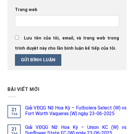
Trang web
Lưu tên của tôi, email, và trang web trong
trình duyệt này cho lần bình luận kế tiếp của tôi.
BÀI VIẾT MỚI
Giải VĐQG Nữ Hoa Kỳ – Futbolera Select (W) vs
21
Fort Worth Vaqueras (W) ngày 23-06-2025
Th6
Giải VĐQG Nữ Hoa Kỳ – Union KC (W) vs
21
Sunflower State FC (W) ngày 23-06-2025
Th6