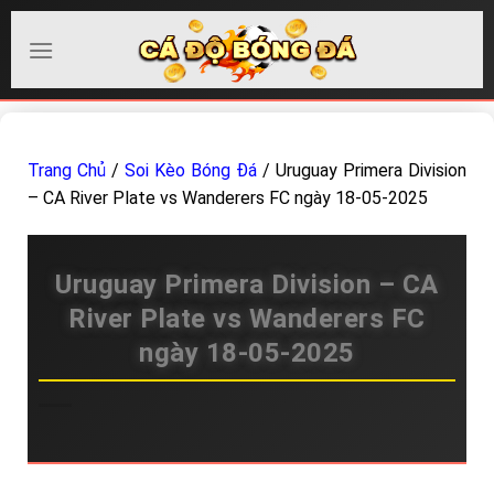
Chuyển
đến
nội
dung
Trang Chủ
/
Soi Kèo Bóng Đá
/
Uruguay Primera Division
– CA River Plate vs Wanderers FC ngày 18-05-2025
Uruguay Primera Division – CA
River Plate vs Wanderers FC
ngày 18-05-2025