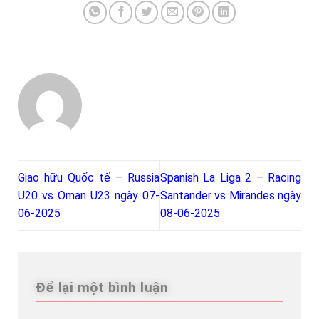
Giao hữu Quốc tế – Russia
Spanish La Liga 2 – Racing
U20 vs Oman U23 ngày 07-
Santander vs Mirandes ngày
06-2025
08-06-2025
Để lại một bình luận