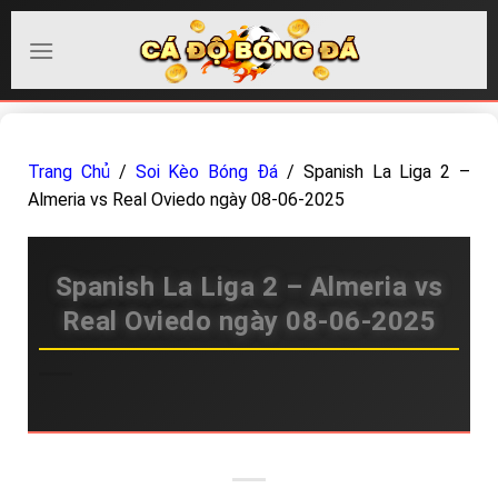
Chuyển
đến
nội
dung
Trang Chủ
/
Soi Kèo Bóng Đá
/
Spanish La Liga 2 –
Almeria vs Real Oviedo ngày 08-06-2025
Spanish La Liga 2 – Almeria vs
Real Oviedo ngày 08-06-2025