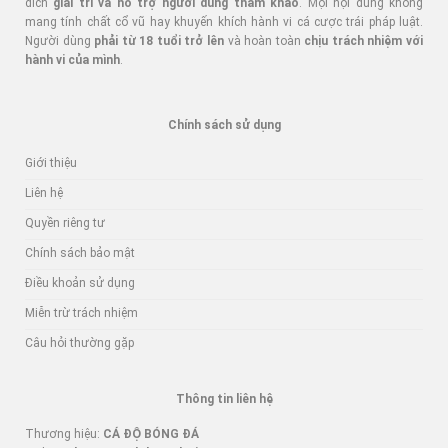
đích
giải trí và hỗ trợ người dùng tham khảo
. Mọi nội dung không
mang tính chất cổ vũ hay khuyến khích hành vi cá cược trái pháp luật.
Người dùng
phải từ 18 tuổi trở lên
và hoàn toàn
chịu trách nhiệm với
hành vi của mình
.
Chính sách sử dụng
Giới thiệu
Liên hệ
Quyền riêng tư
Chính sách bảo mật
Điều khoản sử dụng
Miễn trừ trách nhiệm
Câu hỏi thường gặp
Thông tin liên hệ
Thương hiệu:
CÁ ĐỘ BÓNG ĐÁ