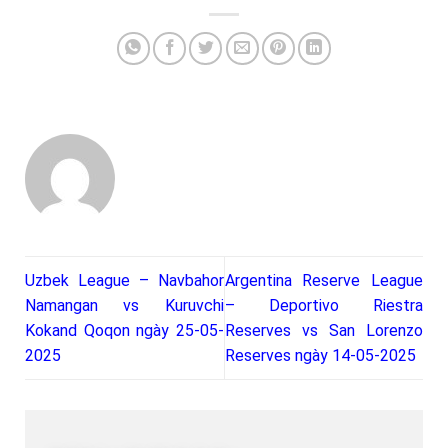
Uzbek League – Navbahor
Argentina Reserve League
Namangan vs Kuruvchi
– Deportivo Riestra
Kokand Qoqon ngày 25-05-
Reserves vs San Lorenzo
2025
Reserves ngày 14-05-2025