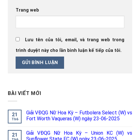
Trang web
Lưu tên của tôi, email, và trang web trong
trình duyệt này cho lần bình luận kế tiếp của tôi.
BÀI VIẾT MỚI
Giải VĐQG Nữ Hoa Kỳ – Futbolera Select (W) vs
21
Fort Worth Vaqueras (W) ngày 23-06-2025
Th6
Giải VĐQG Nữ Hoa Kỳ – Union KC (W) vs
21
Sunflower State FC (W) ngày 23-06-2025
Th6