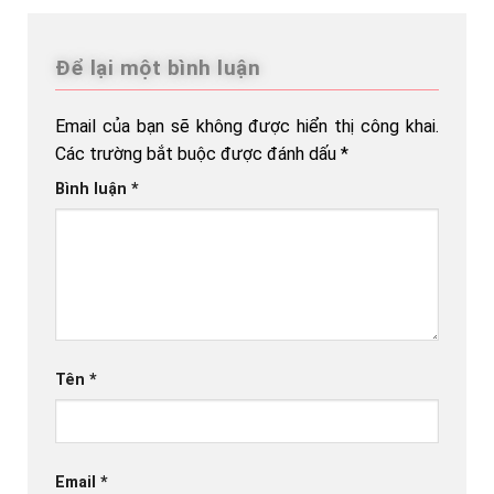
Để lại một bình luận
Email của bạn sẽ không được hiển thị công khai.
Các trường bắt buộc được đánh dấu
*
Bình luận
*
Tên
*
Email
*