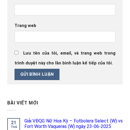
Trang web
Lưu tên của tôi, email, và trang web trong
trình duyệt này cho lần bình luận kế tiếp của tôi.
BÀI VIẾT MỚI
Giải VĐQG Nữ Hoa Kỳ – Futbolera Select (W) vs
21
Fort Worth Vaqueras (W) ngày 23-06-2025
Th6