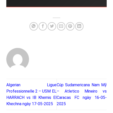
Algerian Ligue
Cúp Sudamericana Nam Mỹ
Professionnelle 2 – USM EL
– Atletico Mineiro vs
HARRACH vs IB Khemis El
Caracas FC ngày 16-05-
Khechna ngày 17-05-2025
2025