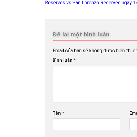
Reserves vs San Lorenzo Reserves ngày 
Để lại một bình luận
Email của bạn sẽ không được hiển thị cô
Bình luận
*
Tên
*
Ema