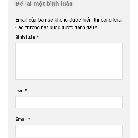
Để lại một bình luận
Email của bạn sẽ không được hiển thị công khai.
Các trường bắt buộc được đánh dấu
*
Bình luận
*
Tên
*
Email
*