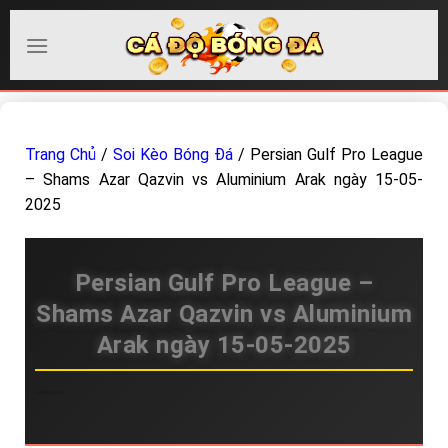
Chuyển
đến
nội
dung
Trang Chủ
/
Soi Kèo Bóng Đá
/
Persian Gulf Pro League
– Shams Azar Qazvin vs Aluminium Arak ngày 15-05-
2025
Persian Gulf Pro League –
Shams Azar Qazvin vs Aluminium
Arak ngày 15-05-2025