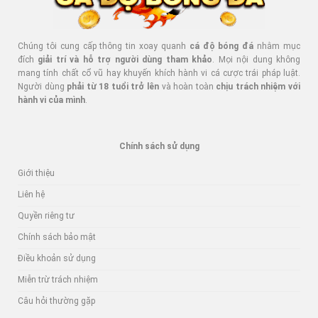
Chúng tôi cung cấp thông tin xoay quanh
cá độ bóng đá
nhằm mục
đích
giải trí và hỗ trợ người dùng tham khảo
. Mọi nội dung không
mang tính chất cổ vũ hay khuyến khích hành vi cá cược trái pháp luật.
Người dùng
phải từ 18 tuổi trở lên
và hoàn toàn
chịu trách nhiệm với
hành vi của mình
.
Chính sách sử dụng
Giới thiệu
Liên hệ
Quyền riêng tư
Chính sách bảo mật
Điều khoản sử dụng
Miễn trừ trách nhiệm
Câu hỏi thường gặp