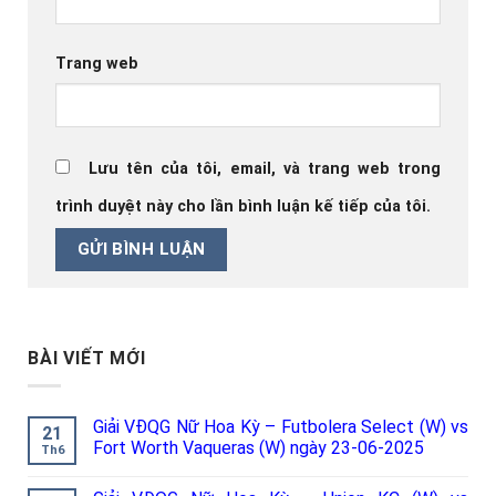
Trang web
Lưu tên của tôi, email, và trang web trong
trình duyệt này cho lần bình luận kế tiếp của tôi.
BÀI VIẾT MỚI
Giải VĐQG Nữ Hoa Kỳ – Futbolera Select (W) vs
21
Fort Worth Vaqueras (W) ngày 23-06-2025
Th6