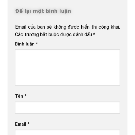
Để lại một bình luận
Email của bạn sẽ không được hiển thị công khai.
Các trường bắt buộc được đánh dấu
*
Bình luận
*
Tên
*
Email
*