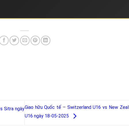
Giao hữu Quốc tế – Switzerland U16 vs New Zeal
s Sitra ngày
U16 ngày 18-05-2025