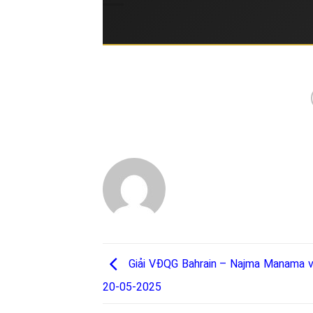
Giải VĐQG Bahrain – Najma Manama v
20-05-2025