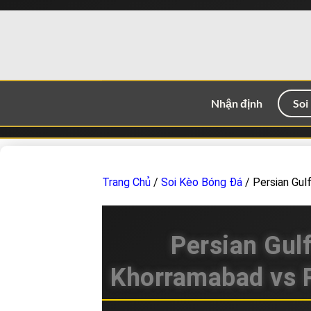
Chuyển
đến
nội
dung
Nhận định
Soi
Trang Chủ
/
Soi Kèo Bóng Đá
/
Persian Gul
Persian Gul
Khorramabad vs 