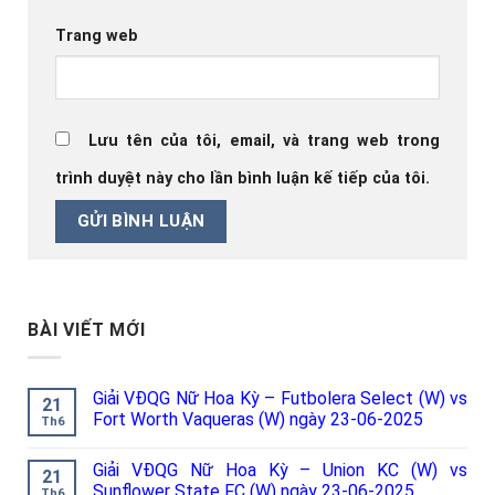
Trang web
Lưu tên của tôi, email, và trang web trong
trình duyệt này cho lần bình luận kế tiếp của tôi.
BÀI VIẾT MỚI
Giải VĐQG Nữ Hoa Kỳ – Futbolera Select (W) vs
21
Fort Worth Vaqueras (W) ngày 23-06-2025
Th6
Giải VĐQG Nữ Hoa Kỳ – Union KC (W) vs
21
Sunflower State FC (W) ngày 23-06-2025
Th6