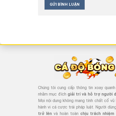
Chúng tôi cung cấp thông tin xoay quan
nhằm mục đích
giải trí và hỗ trợ người
Mọi nội dung không mang tính chất cổ vũ 
hành vi cá cược trái pháp luật. Người dùn
trở lên
và hoàn toàn
chịu trách nhiệm 