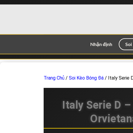
Chuyển
đến
nội
dung
Nhận định
Soi
Trang Chủ
/
Soi Kèo Bóng Đá
/
Italy Serie
Italy Serie D 
Orvieta