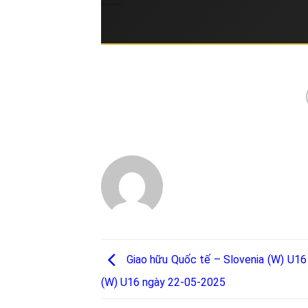
Giao hữu Quốc tế – Slovenia (W) U16 
(W) U16 ngày 22-05-2025