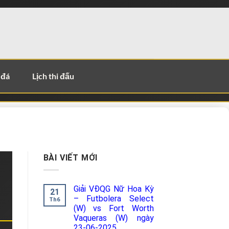
 đá
Lịch thi đấu
BÀI VIẾT MỚI
Giải VĐQG Nữ Hoa Kỳ
21
– Futbolera Select
Th6
(W) vs Fort Worth
Vaqueras (W) ngày
23-06-2025