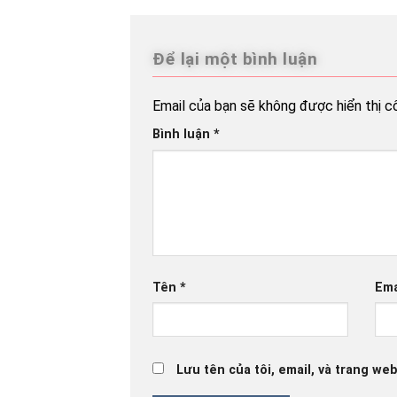
Để lại một bình luận
Email của bạn sẽ không được hiển thị cô
Bình luận
*
Tên
*
Ema
Lưu tên của tôi, email, và trang web