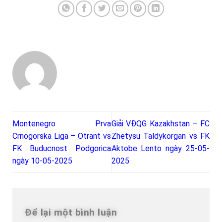
Montenegro Prva
Giải VĐQG Kazakhstan – FC
Crnogorska Liga – Otrant vs
Zhetysu Taldykorgan vs FK
FK Buducnost Podgorica
Aktobe Lento ngày 25-05-
ngày 10-05-2025
2025
Để lại một bình luận