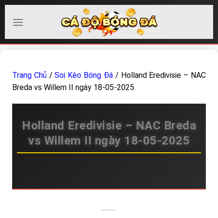
Chuyển
đến
nội
dung
Trang Chủ
/
Soi Kèo Bóng Đá
/
Holland Eredivisie – NAC
Breda vs Willem II ngày 18-05-2025
Holland Eredivisie – NAC Breda
vs Willem II ngày 18-05-2025