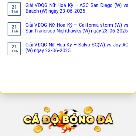
Giải VĐQG Nữ Hoa Kỳ – ASC San Diego (W) vs
21
Beach (W) ngày 23-06-2025
Th6
Giải VĐQG Nữ Hoa Kỳ – California storm (W) vs
21
San Francisco Nighthawks (W) ngày 23-06-2025
Th6
Giải VĐQG Nữ Hoa Kỳ – Salvo SC(W) vs Joy AC
21
(W) ngày 23-06-2025
Th6