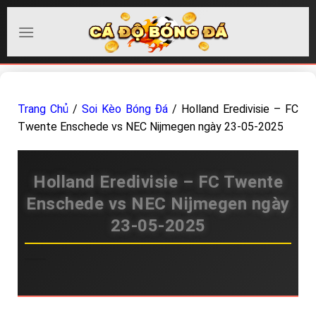
Chuyển
đến
nội
dung
Trang Chủ
/
Soi Kèo Bóng Đá
/
Holland Eredivisie – FC
Twente Enschede vs NEC Nijmegen ngày 23-05-2025
Holland Eredivisie – FC Twente
Enschede vs NEC Nijmegen ngày
23-05-2025