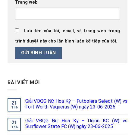
Trang web
Lưu tên của tôi, email, và trang web trong
trình duyệt này cho lần bình luận kế tiếp của tôi.
BÀI VIẾT MỚI
Giải VĐQG Nữ Hoa Kỳ – Futbolera Select (W) vs
21
Fort Worth Vaqueras (W) ngày 23-06-2025
Th6
Giải VĐQG Nữ Hoa Kỳ – Union KC (W) vs
21
Sunflower State FC (W) ngày 23-06-2025
Th6