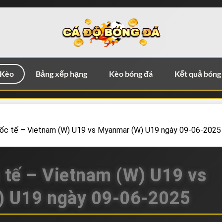
 Kèo
Bảng xếp hạng
Kèo bóng đá
Kết quả bóng
uốc tế – Vietnam (W) U19 vs Myanmar (W) U19 ngày 09-06-2025
 tế – Vietnam (W) U19 vs
 U19 ngày 09-06-2025