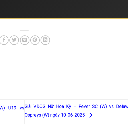
Giải VĐQG Nữ Hoa Kỳ – Fever SC (W) vs Delaw
(W) U19 vs
Ospreys (W) ngày 10-06-2025