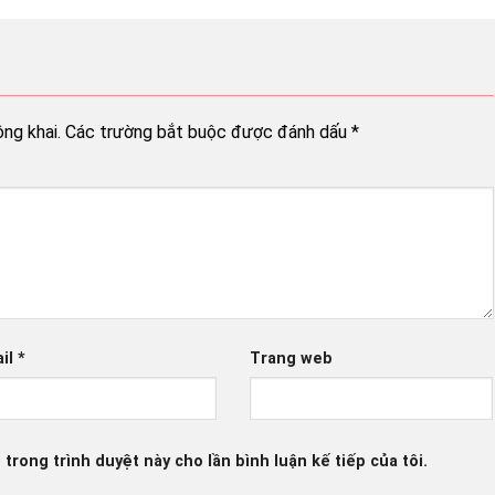
ng khai.
Các trường bắt buộc được đánh dấu
*
il
*
Trang web
 trong trình duyệt này cho lần bình luận kế tiếp của tôi.