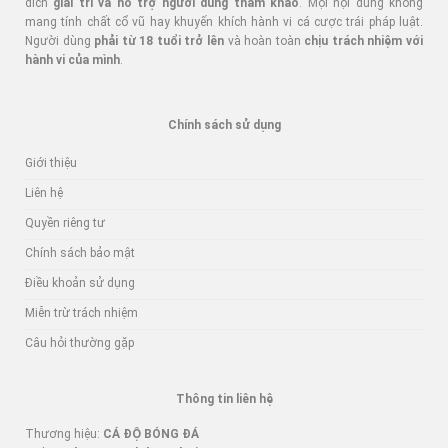
đích
giải trí và hỗ trợ người dùng tham khảo
. Mọi nội dung không
mang tính chất cổ vũ hay khuyến khích hành vi cá cược trái pháp luật.
Người dùng
phải từ 18 tuổi trở lên
và hoàn toàn
chịu trách nhiệm với
hành vi của mình
.
Chính sách sử dụng
Giới thiệu
Liên hệ
Quyền riêng tư
Chính sách bảo mật
Điều khoản sử dụng
Miễn trừ trách nhiệm
Câu hỏi thường gặp
Thông tin liên hệ
Thương hiệu:
CÁ ĐỘ BÓNG ĐÁ