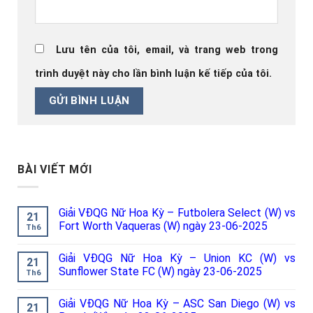
Lưu tên của tôi, email, và trang web trong
trình duyệt này cho lần bình luận kế tiếp của tôi.
BÀI VIẾT MỚI
Giải VĐQG Nữ Hoa Kỳ – Futbolera Select (W) vs
21
Fort Worth Vaqueras (W) ngày 23-06-2025
Th6
Giải VĐQG Nữ Hoa Kỳ – Union KC (W) vs
21
Sunflower State FC (W) ngày 23-06-2025
Th6
Giải VĐQG Nữ Hoa Kỳ – ASC San Diego (W) vs
21