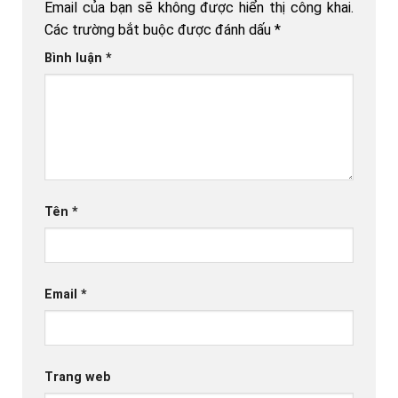
Email của bạn sẽ không được hiển thị công khai.
Các trường bắt buộc được đánh dấu
*
Bình luận
*
Tên
*
Email
*
Trang web