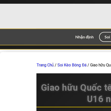
Chuyển
đến
nội
dung
Nhận định
Soi
Trang Chủ
/
Soi Kèo Bóng Đá
/
Giao hữu Qu
Giao hữu Quốc tế
U16 n