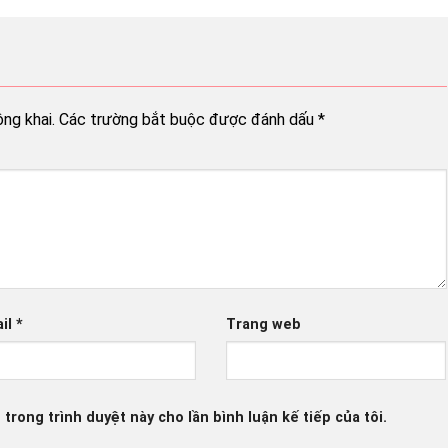
ng khai.
Các trường bắt buộc được đánh dấu
*
il
*
Trang web
 trong trình duyệt này cho lần bình luận kế tiếp của tôi.