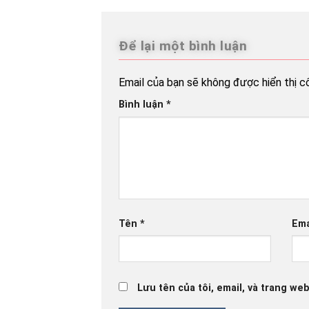
Để lại một bình luận
Email của bạn sẽ không được hiển thị cô
Bình luận
*
Tên
*
Ema
Lưu tên của tôi, email, và trang web