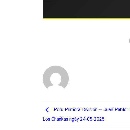
Peru Primera Division – Juan Pablo I
Los Chankas ngày 24-05-2025