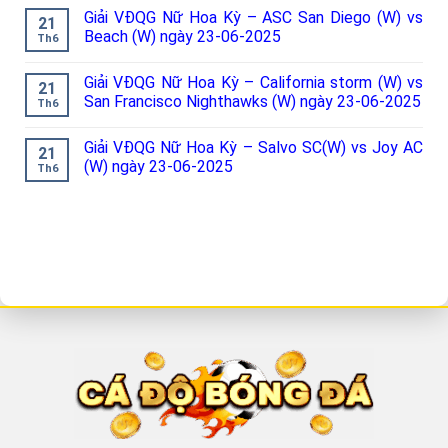
Giải VĐQG Nữ Hoa Kỳ – ASC San Diego (W) vs
21
Beach (W) ngày 23-06-2025
Th6
Giải VĐQG Nữ Hoa Kỳ – California storm (W) vs
21
San Francisco Nighthawks (W) ngày 23-06-2025
Th6
Giải VĐQG Nữ Hoa Kỳ – Salvo SC(W) vs Joy AC
21
(W) ngày 23-06-2025
Th6