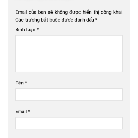
Email của bạn sẽ không được hiển thị công khai.
Các trường bắt buộc được đánh dấu
*
Bình luận
*
Tên
*
Email
*