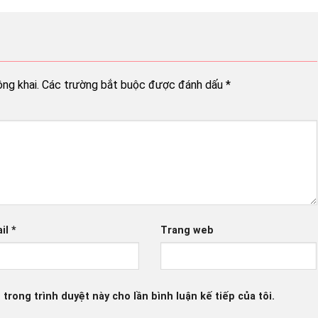
ng khai.
Các trường bắt buộc được đánh dấu
*
il
*
Trang web
 trong trình duyệt này cho lần bình luận kế tiếp của tôi.