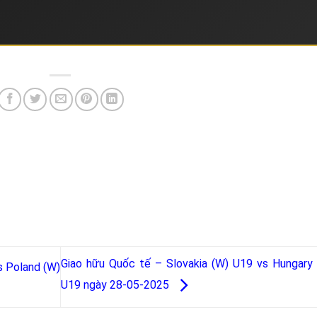
Giao hữu Quốc tế – Slovakia (W) U19 vs Hungary
s Poland (W)
U19 ngày 28-05-2025