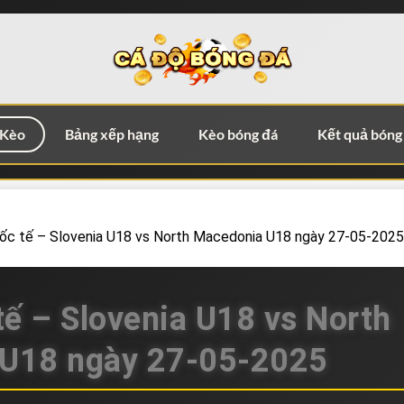
 Kèo
Bảng xếp hạng
Kèo bóng đá
Kết quả bóng
ốc tế – Slovenia U18 vs North Macedonia U18 ngày 27-05-2025
ế – Slovenia U18 vs North
U18 ngày 27-05-2025