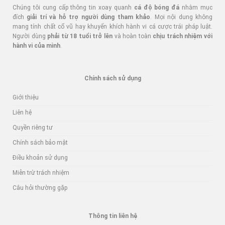
Chúng tôi cung cấp thông tin xoay quanh
cá độ bóng đá
nhằm mục
đích
giải trí và hỗ trợ người dùng tham khảo
. Mọi nội dung không
mang tính chất cổ vũ hay khuyến khích hành vi cá cược trái pháp luật.
Người dùng
phải từ 18 tuổi trở lên
và hoàn toàn
chịu trách nhiệm với
hành vi của mình
.
Chính sách sử dụng
Giới thiệu
Liên hệ
Quyền riêng tư
Chính sách bảo mật
Điều khoản sử dụng
Miễn trừ trách nhiệm
Câu hỏi thường gặp
Thông tin liên hệ