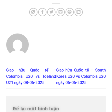
Giao hữu Quốc tế –
Giao hữu Quốc tế – South
Colombia U20 vs Iceland
Korea U20 vs Colombia U20
U21 ngày 08-06-2025
ngày 06-06-2025
Để lại một bình luận