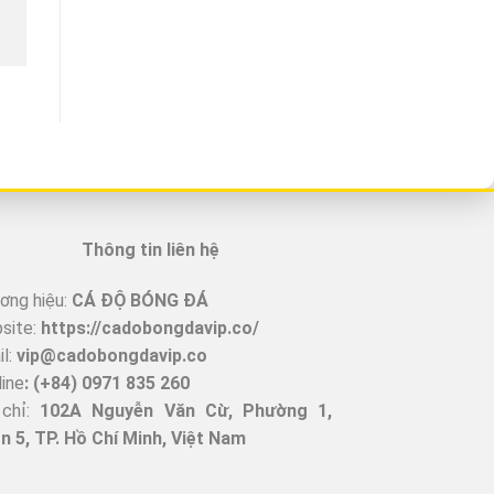
Thông tin liên hệ
ơng hiệu:
CÁ ĐỘ BÓNG ĐÁ
site:
https://cadobongdavip.co/
il:
vip@cadobongdavip.co
line
: (+84) 0971 835 260
 chỉ:
102A Nguyễn Văn Cừ, Phường 1,
n 5, TP. Hồ Chí Minh, Việt Nam