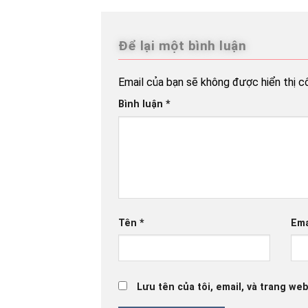
Để lại một bình luận
Email của bạn sẽ không được hiển thị cô
Bình luận
*
Tên
*
Ema
Lưu tên của tôi, email, và trang web