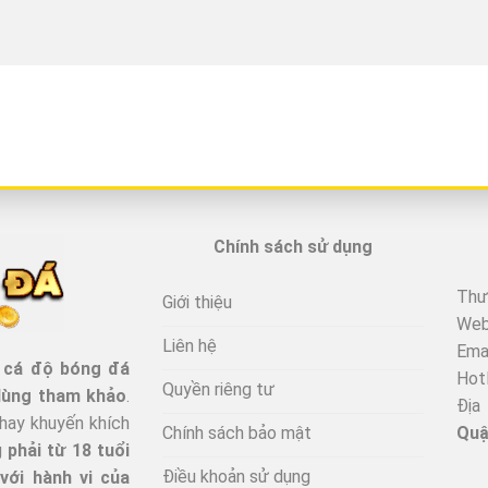
Chính sách sử dụng
Thư
Giới thiệu
Web
Liên hệ
Ema
h
cá độ bóng đá
Hot
Quyền riêng tư
 dùng tham khảo
.
Địa
hay khuyến khích
Chính sách bảo mật
Quậ
g
phải từ 18 tuổi
Điều khoản sử dụng
với hành vi của