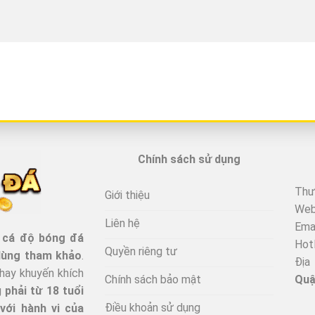
Chính sách sử dụng
Thư
Giới thiệu
Web
Liên hệ
Ema
h
cá độ bóng đá
Hot
Quyền riêng tư
 dùng tham khảo
.
Địa
hay khuyến khích
Chính sách bảo mật
Quậ
g
phải từ 18 tuổi
Điều khoản sử dụng
với hành vi của