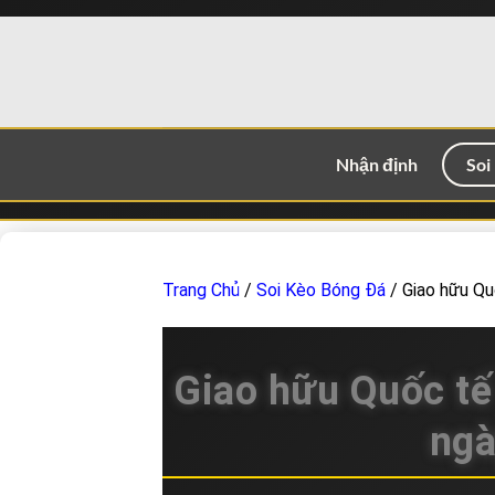
Chuyển
đến
nội
dung
Nhận định
Soi
Trang Chủ
/
Soi Kèo Bóng Đá
/
Giao hữu Qu
Giao hữu Quốc tế 
ngà