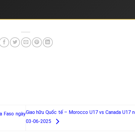
Giao hữu Quốc tế – Morocco U17 vs Canada U17 n
na Faso ngày
03-06-2025