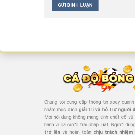
Chúng tôi cung cấp thông tin xoay quan
nhằm mục đích
giải trí và hỗ trợ người
Mọi nội dung không mang tính chất cổ vũ 
hành vi cá cược trái pháp luật. Người dùn
trở lên
và hoàn toàn
chịu trách nhiệm 