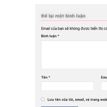
Để lại một bình luận
Email của bạn sẽ không được hiển thị cô
Bình luận
*
Tên
*
Ema
Lưu tên của tôi, email, và trang web