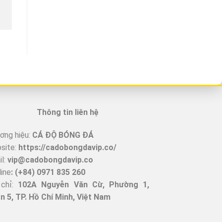
Thông tin liên hệ
ơng hiệu:
CÁ ĐỘ BÓNG ĐÁ
site:
https://cadobongdavip.co/
il:
vip@cadobongdavip.co
line
: (+84) 0971 835 260
 chỉ:
102A Nguyễn Văn Cừ, Phường 1,
n 5, TP. Hồ Chí Minh, Việt Nam