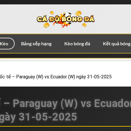
 Kèo
Bảng xếp hạng
Kèo bóng đá
Kết quả bóng
ốc tế – Paraguay (W) vs Ecuador (W) ngày 31-05-2025
 – Paraguay (W) vs Ecuado
ngày 31-05-2025