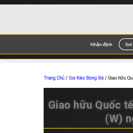
Chuyển
đến
nội
dung
Nhận định
Soi
Trang Chủ
/
Soi Kèo Bóng Đá
/
Giao hữu Qu
Giao hữu Quốc tế
(W) 