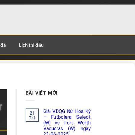
 đá
Lịch thi đấu
BÀI VIẾT MỚI
r
Giải VĐQG Nữ Hoa Kỳ
21
– Futbolera Select
Th6
(W) vs Fort Worth
Vaqueras (W) ngày
23-06-2025