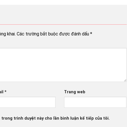
ng khai.
Các trường bắt buộc được đánh dấu
*
il
*
Trang web
 trong trình duyệt này cho lần bình luận kế tiếp của tôi.