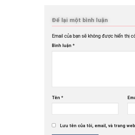
Để lại một bình luận
Email của bạn sẽ không được hiển thị cô
Bình luận
*
Tên
*
Ema
Lưu tên của tôi, email, và trang web