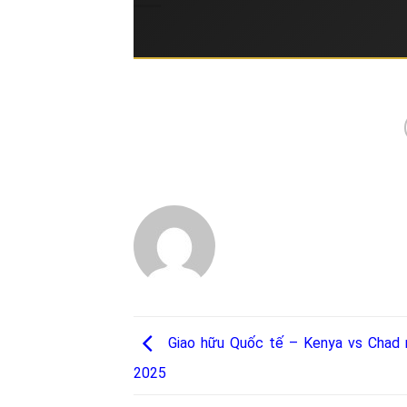
Giao hữu Quốc tế – Kenya vs Chad 
2025