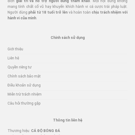
đích
giải trí và hỗ trợ người dùng tham khảo
. Mọi nội dung không
mang tính chất cổ vũ hay khuyến khích hành vi cá cược trái pháp luật.
Người dùng
phải từ 18 tuổi trở lên
và hoàn toàn
chịu trách nhiệm với
hành vi của mình
.
Chính sách sử dụng
Giới thiệu
Liên hệ
Quyền riêng tư
Chính sách bảo mật
Điều khoản sử dụng
Miễn trừ trách nhiệm
Câu hỏi thường gặp
Thông tin liên hệ
Thương hiệu:
CÁ ĐỘ BÓNG ĐÁ