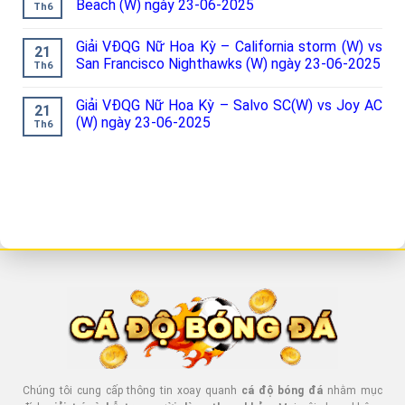
Beach (W) ngày 23-06-2025
Th6
Giải VĐQG Nữ Hoa Kỳ – California storm (W) vs
21
San Francisco Nighthawks (W) ngày 23-06-2025
Th6
Giải VĐQG Nữ Hoa Kỳ – Salvo SC(W) vs Joy AC
21
(W) ngày 23-06-2025
Th6
Chúng tôi cung cấp thông tin xoay quanh
cá độ bóng đá
nhằm mục