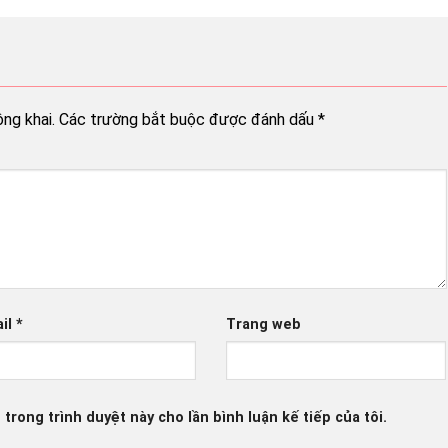
ng khai.
Các trường bắt buộc được đánh dấu
*
il
*
Trang web
 trong trình duyệt này cho lần bình luận kế tiếp của tôi.