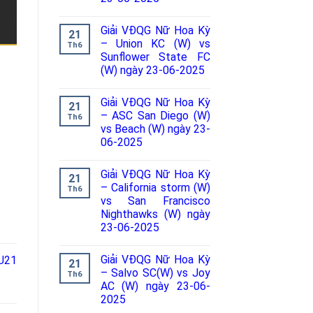
Giải VĐQG Nữ Hoa Kỳ
21
– Union KC (W) vs
Th6
Sunflower State FC
(W) ngày 23-06-2025
Giải VĐQG Nữ Hoa Kỳ
21
– ASC San Diego (W)
Th6
vs Beach (W) ngày 23-
06-2025
Giải VĐQG Nữ Hoa Kỳ
21
– California storm (W)
Th6
vs San Francisco
Nighthawks (W) ngày
23-06-2025
Giải VĐQG Nữ Hoa Kỳ
 U21
21
– Salvo SC(W) vs Joy
Th6
AC (W) ngày 23-06-
2025