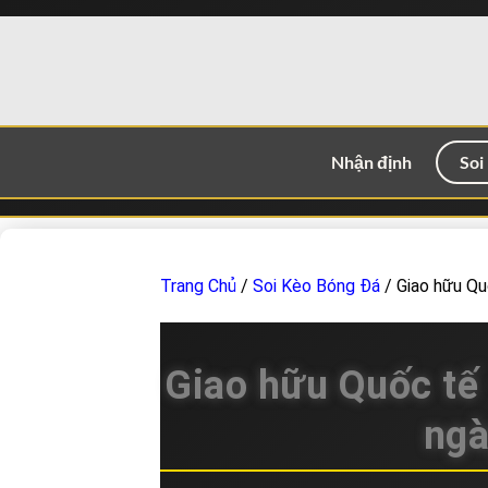
Chuyển
đến
nội
dung
Nhận định
Soi
Trang Chủ
/
Soi Kèo Bóng Đá
/
Giao hữu Qu
Giao hữu Quốc tế 
ngà