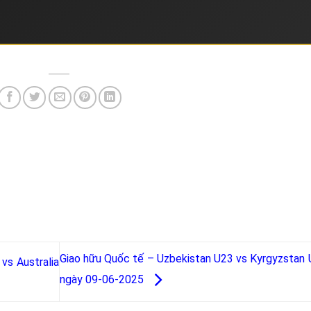
Giao hữu Quốc tế – Uzbekistan U23 vs Kyrgyzstan
vs Australia
ngày 09-06-2025