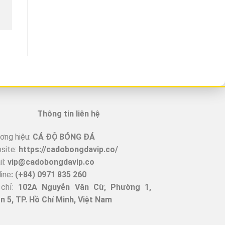
Thông tin liên hệ
ơng hiệu:
CÁ ĐỘ BÓNG ĐÁ
site:
https://cadobongdavip.co/
il:
vip@cadobongdavip.co
line
: (+84) 0971 835 260
 chỉ:
102A Nguyễn Văn Cừ, Phường 1,
n 5, TP. Hồ Chí Minh, Việt Nam