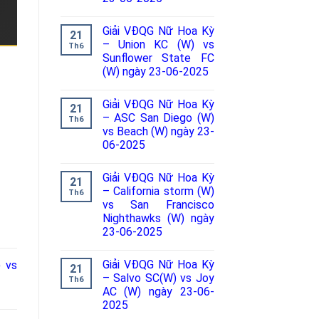
Giải VĐQG Nữ Hoa Kỳ
21
– Union KC (W) vs
Th6
Sunflower State FC
(W) ngày 23-06-2025
Giải VĐQG Nữ Hoa Kỳ
21
– ASC San Diego (W)
Th6
vs Beach (W) ngày 23-
06-2025
Giải VĐQG Nữ Hoa Kỳ
21
– California storm (W)
Th6
vs San Francisco
Nighthawks (W) ngày
23-06-2025
Giải VĐQG Nữ Hoa Kỳ
 vs
21
– Salvo SC(W) vs Joy
Th6
AC (W) ngày 23-06-
2025