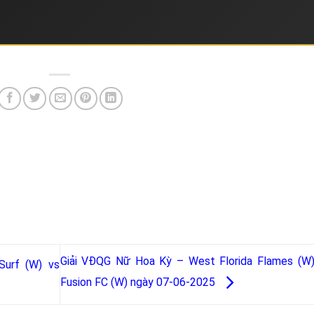
Giải VĐQG Nữ Hoa Kỳ – West Florida Flames (W)
urf (W) vs
Fusion FC (W) ngày 07-06-2025