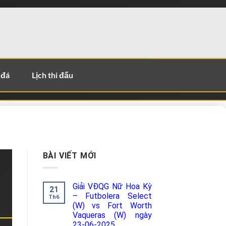
 đá
Lịch thi đấu
BÀI VIẾT MỚI
Giải VĐQG Nữ Hoa Kỳ
21
– Futbolera Select
Th6
(W) vs Fort Worth
Vaqueras (W) ngày
23-06-2025