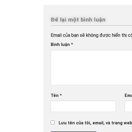
Để lại một bình luận
Email của bạn sẽ không được hiển thị cô
Bình luận
*
Tên
*
Ema
Lưu tên của tôi, email, và trang web