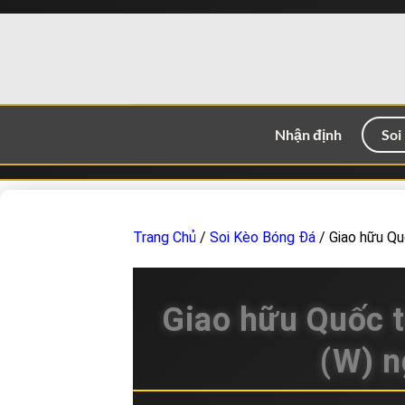
Chuyển
đến
nội
dung
Nhận định
Soi
Trang Chủ
/
Soi Kèo Bóng Đá
/
Giao hữu Qu
Giao hữu Quốc t
(W) 