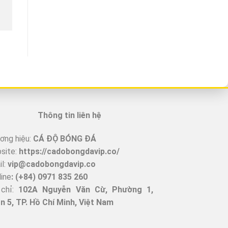
Thông tin liên hệ
ơng hiệu:
CÁ ĐỘ BÓNG ĐÁ
site:
https://cadobongdavip.co/
il:
vip@cadobongdavip.co
line
: (+84) 0971 835 260
 chỉ:
102A Nguyễn Văn Cừ, Phường 1,
n 5, TP. Hồ Chí Minh, Việt Nam